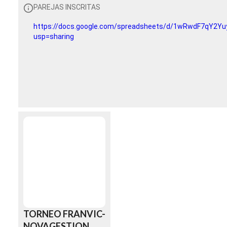
PAREJAS INSCRITAS
https://docs.google.com/spreadsheets/d/1wRwdF7qY2Y
usp=sharing
HORARIO PARTIDOS
https://docs.google.com/spreadsheets/d/1WlmigTYfPk
usp=sharing
TORNEO FRANVIC-
NOVAGESTION