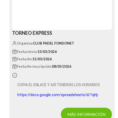
TORNEO EXPRESS
Organiza:
CLUB PADEL FONDONET
Fecha inicio:
13/03/2026
Fecha fin:
15/03/2026
Fecha fin inscripción:
08/03/2026
COPIA EL ENLACE Y ASÍ TENDRÁS LOS HORARIOS
https://docs.google.com/spreadsheets/d/1qHj-
PXJ7rtt1DNsddsc1tgGqH9ptDlwYGoM75WxHBW8/edit?
usp=drivesdk
MÁS INFORMACIÓN