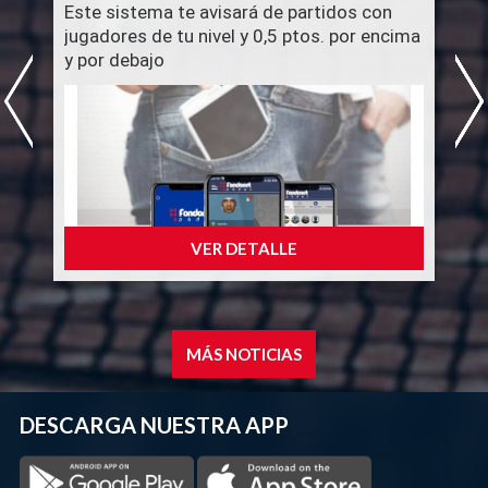
Este sistema te avisará de partidos con
jugadores de tu nivel y 0,5 ptos. por encima
y por debajo
El nivel es:
5a categoría (1-2) 4a categoría (2-3)
3a categoría (3-4) 2a categoría (4-5)
Para notificarle únicamente de los partidos
abiertos que se ajusten a su disponibilidad
entra en:
VER DETALLE
Perfil-Disponibilidad
✅ Avisarme
Seleccione días y horas disponibles.
Gracias y no paremos de jugar💪
MÁS NOTICIAS
DESCARGA NUESTRA APP